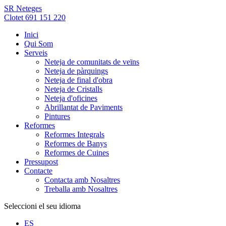
SR Neteges
Clotet 691 151 220
Inici
Qui Som
Serveis
Neteja de comunitats de veïns
Neteja de pàrquings
Neteja de final d'obra
Neteja de Cristalls
Neteja d'oficines
Abrillantat de Paviments
Pintures
Reformes
Reformes Integrals
Reformes de Banys
Reformes de Cuines
Pressupost
Contacte
Contacta amb Nosaltres
Treballa amb Nosaltres
Seleccioni el seu idioma
ES