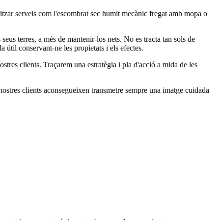
litzar serveis com l'escombrat sec humit mecànic fregat amb mopa o
s seus terres, a més de mantenir-los nets. No es tracta tan sols de
 útil conservant-ne les propietats i els efectes.
tres clients. Traçarem una estratègia i pla d'acció a mida de les
ls nostres clients aconsegueixen transmetre sempre una imatge cuidada