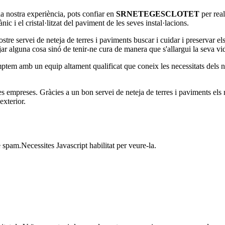
la nostra experiència, pots confiar en
SRNETEGESCLOTET
per rea
nic i el cristal·litzat del paviment de les seves instal·lacions.
ostre servei de neteja de terres i paviments buscar i cuidar i preservar el
jar alguna cosa sinó de tenir-ne cura de manera que s'allargui la seva vida
tem amb un equip altament qualificat que coneix les necessitats dels nos
 les empreses. Gràcies a un bon servei de neteja de terres i paviments e
exterior.
 spam.Necessites Javascript habilitat per veure-la.