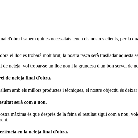
al d'obra i sabem quines necessitats tenen els nostres clients, per la q
ra el lloc es trobarà molt brut, la nostra tasca serà traslladar aquesta s
tat de neteja, vol trobar-se un lloc nou i la grandesa d'un bon servei de ne
ei de neteja final d'obra.
allem amb els millors productes i tècniques, el nostre objectiu és deixar
esultat serà com a nou.
ostra màxima és que després de la feina el resultat sigui com a nou, volem 
ent.
riència en la neteja final d'obra.