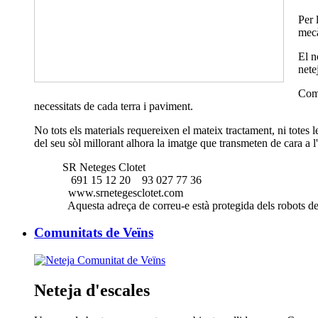
Per 
mecà
El n
nete
Comp
necessitats de cada terra i paviment.
No tots els materials requereixen el mateix tractament, ni totes
del seu sòl millorant alhora la imatge que transmeten de cara a l'
SR Neteges Clotet
691 15 12 20
93 027 77 36
www.srnetegesclotet.com
Aquesta adreça de correu-e està protegida dels robots de
Comunitats de Veïns
Neteja d'escales