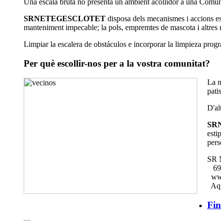
Una escala bruta no presenta un ambient acollidor a una Comunita
SRNETEGESCLOTET
disposa dels mecanismes i accions esp
manteniment impecable; la pols, empremtes de mascota i altres res
Limpiar la escalera de obstáculos e incorporar la limpieza pro
Per què escollir-nos per a la vostra comunitat?
La n
pati
D'al
SR
esti
pers
SR N
691
www
Aqu
Fin