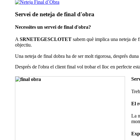
Servei de neteja de final d'obra
Necessites un servei de final d'obra?
A
SRNETEGESCLOTET
sabem què implica una neteja de fin
objectiu.
Una neteja de final dobra ha de ser molt rigorosa, després duna ob
Després de l'obra el client final vol trobar el lloc en perfecte es
Serv
Treb
El r
La n
mom
Expe