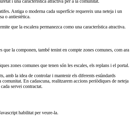
tat i una característica atractiva per a la comunitat.
atifes. Antiga o moderna cada superfície requereix una neteja i un
a o antiestètica.
mite que la escalera permanezca como una característica atractiva.
atges que la componen, també tenint en compte zones comunes, com ara
iques zones comunes que tenen són les escales, els replans i el portal.
s, amb la idea de controlar i mantenir els diferents estàndards
la comunitat. En cadascuna, realitzarem accions periòdiques de neteja
 cada servei contractat.
vascript habilitat per veure-la.