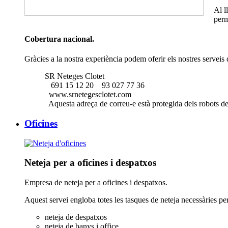
Al l
perm
Cobertura nacional.
Gràcies a la nostra experiència podem oferir els nostres serveis 
SR Neteges Clotet
691 15 12 20
93 027 77 36
www.srnetegesclotet.com
Aquesta adreça de correu-e està protegida dels robots de
Oficines
Neteja per a oficines i despatxos
Empresa de neteja per a oficines i despatxos.
Aquest servei engloba totes les tasques de neteja necessàries pe
neteja de despatxos
neteja de banys i office