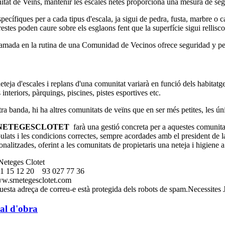
t de Veïns, mantenir les escales netes proporciona una mesura de segure
ecífiques per a cada tipus d'escala, ja sigui de pedra, fusta, marbre o c
tes poden caure sobre els esglaons fent que la superfície sigui relliscos
gramada en la rutina de una Comunidad de Vecinos ofrece seguridad y per
eteja d'escales i replans d'una comunitat variarà en funció dels habit
s interiors, pàrquings, piscines, pistes esportives etc.
tra banda, hi ha altres comunitats de veïns que en ser més petites, les ún
NETEGESCLOTET
farà una gestió concreta per a aquestes comunitat
pulats i les condicions correctes, sempre acordades amb el president de 
onalitzades, oferint a les comunitats de propietaris una neteja i higiene a
eteges Clotet
 15 12 20
93 027 77 36
.srnetegesclotet.com
esta adreça de correu-e està protegida dels robots de spam.Necessites Ja
al d'obra