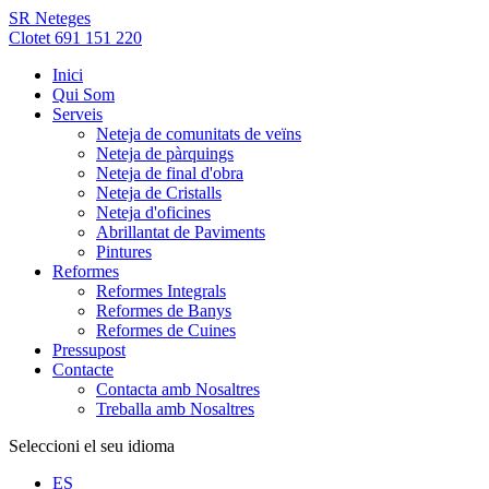
SR Neteges
Clotet 691 151 220
Inici
Qui Som
Serveis
Neteja de comunitats de veïns
Neteja de pàrquings
Neteja de final d'obra
Neteja de Cristalls
Neteja d'oficines
Abrillantat de Paviments
Pintures
Reformes
Reformes Integrals
Reformes de Banys
Reformes de Cuines
Pressupost
Contacte
Contacta amb Nosaltres
Treballa amb Nosaltres
Seleccioni el seu idioma
ES