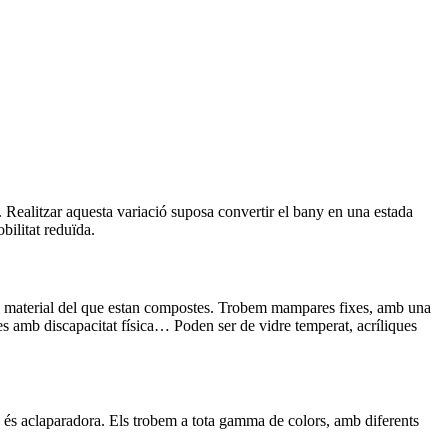
t. Realitzar aquesta variació suposa convertir el bany en una estada
ilitat reduïda.
i material del que estan compostes. Trobem mampares fixes, amb una
nes amb discapacitat física… Poden ser de vidre temperat, acríliques
a és aclaparadora. Els trobem a tota gamma de colors, amb diferents