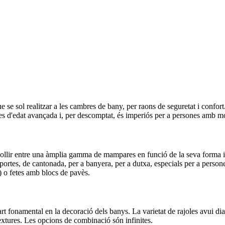
e se sol realitzar a les cambres de bany, per raons de seguretat i confor
s d'edat avançada i, per descomptat, és imperiós per a persones amb mob
llir entre una àmplia gamma de mampares en funció de la seva forma 
 portes, de cantonada, per a banyera, per a dutxa, especials per a perso
) o fetes amb blocs de pavès.
rt fonamental en la decoració dels banys. La varietat de rajoles avui di
textures. Les opcions de combinació són infinites.