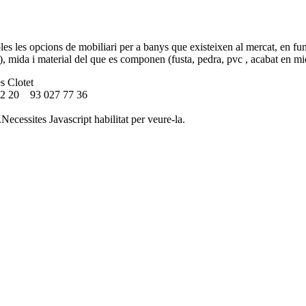
es les opcions de mobiliari per a banys que existeixen al mercat, en fun
), mida i material del que es componen (fusta, pedra, pvc , acabat en mi
s Clotet
12 20
93 027 77 36
ecessites Javascript habilitat per veure-la.