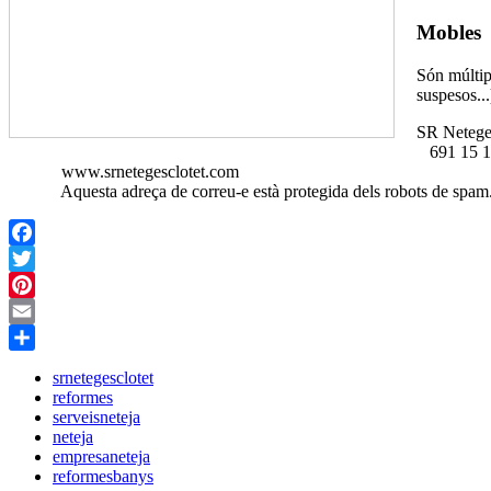
Mobles
Són múltipl
suspesos...
SR Netege
691 15 
www.srnetegesclotet.com
Aquesta adreça de correu-e està protegida dels robots de spam.N
Facebook
Twitter
Pinterest
Email
Share
srnetegesclotet
reformes
serveisneteja
neteja
empresaneteja
reformesbanys