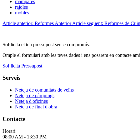
mampares
rajoles
mobles
Article anterior: Reformes
Anterior
Article següent: Reformes de Cui
Sol·licita el teu pressupost sense compromís.
Omple el formulari amb les teves dades i ens posarem en contacte amb 
Sol·licita Pressupost
Serveis
Neteja de comunitats de veïns
Neteja de pàrquings
Neteja d'oficines
Neteja de final d'obra
Contacte
Horari:
08:00 AM - 13:30 PM