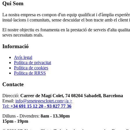
Qui Som
La nostra empresa es compon d'un equip qualificat i d'àmplia experiènci
instal·lacions i comunitats, sense descuidar el bon tracte amb el client
El nostre objectiu es fonamenta en la prestació de serveis d'alta quali
seves necessitats reals.
Informació
Avís legal
Política de privacitat
Política de cookies
Política de RRSS
Contacte
Direcció:
Carrer de Magí Colet, 74 08204 Sabadell, Barcelona
Email:
info@srnetegesclotet.com</a >
Tel:
+34 691 15 12 20 - 93 027 77 36
Dilluns - Divendres:
8am - 13.30pm
15pm - 19pm