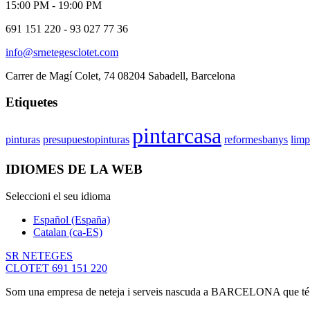
15:00 PM - 19:00 PM
691 151 220 - 93 027 77 36
info@srnetegesclotet.com
Carrer de Magí Colet, 74 08204 Sabadell, Barcelona
Etiquetes
pintarcasa
pinturas
presupuestopinturas
reformesbanys
limp
IDIOMES DE LA WEB
Seleccioni el seu idioma
Español (España)
Catalan (ca-ES)
SR NETEGES
CLOTET 691 151 220
Som una empresa de neteja i serveis nascuda a BARCELONA que té com a