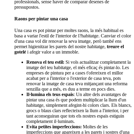
professionals, sense haver de comparar desenes de
pressupostos.
Raons per pintar una casa
Una casa es pot pintar per moltes raons, la més habitual es
basa a variar l'estil de l'interior de l?habitatge. Canviar el color
d'una casa vol dir renovar la seva imatge, però també ens
permet higienitzar les parets del nostre habitatge,
treure el
gotelé
i afegir valor a un immoble.
Renova el teu estil:
Si vols actualitzar completament la
imatge del teu habitatge, el més eficaç és pintar-lo. Les
empreses de pintura per a cases t'ofereixen el millor
acabat per a l'interior o l'exterior de casa teva, pots
renovar la imatge de casa teva mitjançant una reforma
senzilla que a més, es duu a terme en pocs dies.
Il·lumina els teus espais
: Un altre dels avantatges de
pintar una casa és que podem multiplicar la llum d'un
habitatge, simplement afegint-hi colors clars. Els blancs,
grocs o blaus clars reflecteixen la llum a l'interior, i per
tant aconseguiran que tots els nostres espais estiguin
completament il·luminats.
Evita petites imperfeccions:
Moltes de les
imperfeccions que apareixen a les parets i sostres d'una