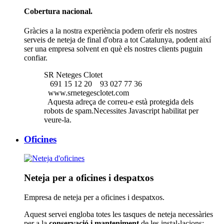
Cobertura nacional.
Gràcies a la nostra experiència podem oferir els nostres
serveis de neteja de final d'obra a tot Catalunya, podent així
ser una empresa solvent en què els nostres clients puguin
confiar.
SR Neteges Clotet
691 15 12 20
93 027 77 36
www.srnetegesclotet.com
Aquesta adreça de correu-e està protegida dels
robots de spam.Necessites Javascript habilitat per
veure-la.
Oficines
Neteja per a oficines i despatxos
Empresa de neteja per a oficines i despatxos.
Aquest servei engloba totes les tasques de neteja necessàries
per a la
conservació i manteniment
de les instal·lacions: