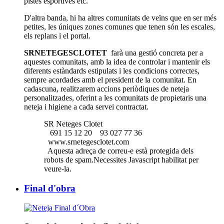
pistes esportives etc.
D'altra banda, hi ha altres comunitats de veïns que en ser més
petites, les úniques zones comunes que tenen són les escales,
els replans i el portal.
SRNETEGESCLOTET
farà una gestió concreta per a
aquestes comunitats, amb la idea de controlar i mantenir els
diferents estàndards estipulats i les condicions correctes,
sempre acordades amb el president de la comunitat. En
cadascuna, realitzarem accions periòdiques de neteja
personalitzades, oferint a les comunitats de propietaris una
neteja i higiene a cada servei contractat.
SR Neteges Clotet
691 15 12 20
93 027 77 36
www.srnetegesclotet.com
Aquesta adreça de correu-e està protegida dels
robots de spam.Necessites Javascript habilitat per
veure-la.
Final d'obra