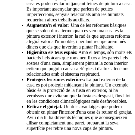
casa es poden evitar mitjançant feines de pintura a casa.
És important assenyalar que parlem de petites
imperfeccions, senyals relacionats amb les humitats
requeriran altres treballs auxiliars.
Augmenta'n el valor:
Una de les reformes bàsiques
que se solen dur a terme quan es ven una casa és la
pintura exterior i interior, la raó és que aquesta reforma
afegirà valor a l'immoble, i per tant recuperarem més
diners que els que invertim a pintar l'habitatge.
Higienitza els teus espais:
Amb el temps, són molts els
bacteris i els àcars que romanen fixos a les parets i els
sostres d'una casa, simplement pintant la zona interior
evitem que puguin causar al·lèrgies i d'altres afeccions
relacionades amb el sistema respiratori.
Protegeix les zones exteriors:
La part externa de la
casa es pot protegir mitjançant la pintura. Un exemple
bàsic és la protecció de la fusta en exterior, hi ha
vernissos que evitaran que la fusta es desgasti, fins i tot
en les condicions climatològiques més desfavorables.
Retirar el gotejat.
Un dels avantatges que podem
obtenir en pintar l'interior d'una casa és retirar el gotejat.
Avui dia hi ha diferents tècniques que aconsegueixen
allisar completament una paret, preparant la seva
superfície per rebre una nova capa de pintura.