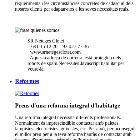
requeriments i les circumstàncies concretes de cadascun dels
nostres clients per adaptar-nos a les seves necessitats reals.
SR Neteges Clotet
691 15 12 20
93 027 77 36
www.srnetegesclotet.com
Aquesta adreça de correu-e està protegida dels
robots de spam.Necessites Javascript habilitat per
veure-la.
Reformes
Preus d'una reforma integral d'habitatge
Una reforma integral necessita diferents professionals.
Normalment és imprescindible contactar amb paletes,
lampistes, electricistes, guixistes, etc. Per això, per aconseguir
el millor preu per a la teva reforma hauràs de contactar amb
desenes d'empreses i triar els millors pressupostos.