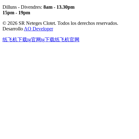
Dilluns - Divendres:
8am - 13.30pm
15pm - 19pm
© 2026 SR Neteges Clotet. Todos los derechos reservados.
Desarrollo
AO Developer
纸飞机下载
tg官网
tg下载
纸飞机官网