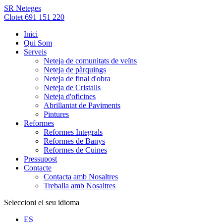
SR Neteges
Clotet 691 151 220
Inici
Qui Som
Serveis
Neteja de comunitats de veïns
Neteja de pàrquings
Neteja de final d'obra
Neteja de Cristalls
Neteja d'oficines
Abrillantat de Paviments
Pintures
Reformes
Reformes Integrals
Reformes de Banys
Reformes de Cuines
Pressupost
Contacte
Contacta amb Nosaltres
Treballa amb Nosaltres
Seleccioni el seu idioma
ES