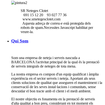
SR Neteges Clotet
691 15 12 20
93 027 77 36
www.srnetegesclotet.com
Aquesta adreça de correu-e està protegida dels
robots de spam.Necessites Javascript habilitat per
veure-la.
Qui Som
Som una empresa de neteja i serveis nascuda a
BARCELONA l'activitat principal de la qual és la prestació
de serveis integrals de neteges de tota mena.
La nostra empresa es compon d'un equip qualificat i àmplia
experiència en el sector serveis i neteja. Aportant als seus
clients solucions de qualitat que asseguren el manteniment i la
conservació de les seves instal·lacions i comunitats, sense
descuidar el bon tracte amb el client i el medi ambient.
El nostre objectiu es fonamenta en la prestació de serveis
d'alta qualitat a bon preu, considerant en tot moment els