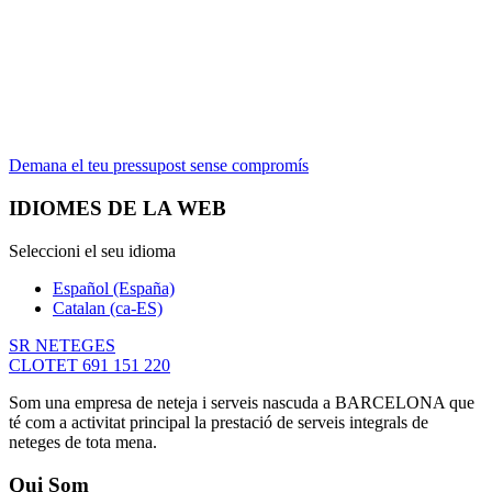
trobat! Som
la millor
empresa de
serveis de
neteja de Barcelona.
Demana el teu pressupost sense compromís
IDIOMES DE LA WEB
Seleccioni el seu idioma
Español (España)
Catalan (ca-ES)
SR NETEGES
CLOTET 691 151 220
Som una empresa de neteja i serveis nascuda a BARCELONA que
té com a activitat principal la prestació de serveis integrals de
neteges de tota mena.
Qui Som