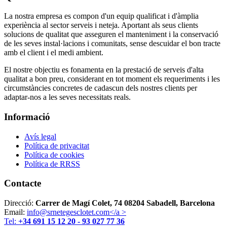
La nostra empresa es compon d'un equip qualificat i d'àmplia
experiència al sector serveis i neteja. Aportant als seus clients
solucions de qualitat que asseguren el manteniment i la conservació
de les seves instal·lacions i comunitats, sense descuidar el bon tracte
amb el client i el medi ambient.
El nostre objectiu es fonamenta en la prestació de serveis d'alta
qualitat a bon preu, considerant en tot moment els requeriments i les
circumstàncies concretes de cadascun dels nostres clients per
adaptar-nos a les seves necessitats reals.
Informació
Avís legal
Política de privacitat
Política de cookies
Política de RRSS
Contacte
Direcció:
Carrer de Magí Colet, 74 08204 Sabadell, Barcelona
Email:
info@srnetegesclotet.com</a >
Tel:
+34 691 15 12 20 - 93 027 77 36