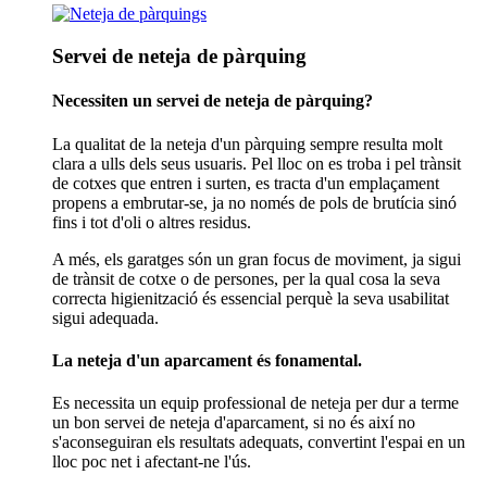
Servei de neteja de pàrquing
Necessiten un servei de neteja de pàrquing?
La qualitat de la neteja d'un pàrquing sempre resulta molt
clara a ulls dels seus usuaris. Pel lloc on es troba i pel trànsit
de cotxes que entren i surten, es tracta d'un emplaçament
propens a embrutar-se, ja no només de pols de brutícia sinó
fins i tot d'oli o altres residus.
A més, els garatges són un gran focus de moviment, ja sigui
de trànsit de cotxe o de persones, per la qual cosa la seva
correcta higienització és essencial perquè la seva usabilitat
sigui adequada.
La neteja d'un aparcament és fonamental.
Es necessita un equip professional de neteja per dur a terme
un bon servei de neteja d'aparcament, si no és així no
s'aconseguiran els resultats adequats, convertint l'espai en un
lloc poc net i afectant-ne l'ús.