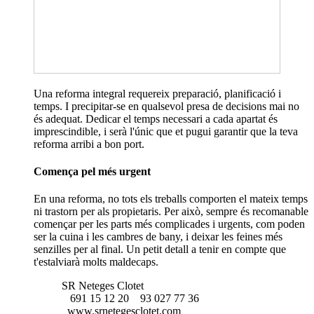
Una reforma integral requereix preparació, planificació i
temps. I precipitar-se en qualsevol presa de decisions mai no
és adequat. Dedicar el temps necessari a cada apartat és
imprescindible, i serà l'únic que et pugui garantir que la teva
reforma arribi a bon port.
Comença pel més urgent
En una reforma, no tots els treballs comporten el mateix temps
ni trastorn per als propietaris. Per això, sempre és recomanable
començar per les parts més complicades i urgents, com poden
ser la cuina i les cambres de bany, i deixar les feines més
senzilles per al final. Un petit detall a tenir en compte que
t'estalviarà molts maldecaps.
SR Neteges Clotet
691 15 12 20
93 027 77 36
www.srnetegesclotet.com