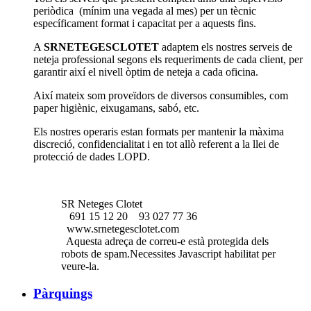
periòdica (mínim una vegada al mes) per un tècnic
específicament format i capacitat per a aquests fins.
A
SRNETEGESCLOTET
adaptem els nostres serveis de
neteja professional segons els requeriments de cada client, per
garantir així el nivell òptim de neteja a cada oficina.
Així mateix som proveïdors de diversos consumibles, com
paper higiènic, eixugamans, sabó, etc.
Els nostres operaris estan formats per mantenir la màxima
discreció, confidencialitat i en tot allò referent a la llei de
protecció de dades LOPD.
SR Neteges Clotet
691 15 12 20
93 027 77 36
www.srnetegesclotet.com
Aquesta adreça de correu-e està protegida dels
robots de spam.Necessites Javascript habilitat per
veure-la.
Pàrquings