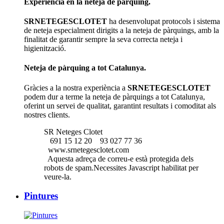
Experiència en la neteja de pàrquing.
SRNETEGESCLOTET
ha desenvolupat protocols i sistema
de neteja especialment dirigits a la neteja de pàrquings, amb la
finalitat de garantir sempre la seva correcta neteja i
higienització.
Neteja de pàrquing a tot Catalunya.
Gràcies a la nostra experiència a
SRNETEGESCLOTET
podem dur a terme la neteja de pàrquings a tot Catalunya,
oferint un servei de qualitat, garantint resultats i comoditat als
nostres clients.
SR Neteges Clotet
691 15 12 20
93 027 77 36
www.srnetegesclotet.com
Aquesta adreça de correu-e està protegida dels
robots de spam.Necessites Javascript habilitat per
veure-la.
Pintures