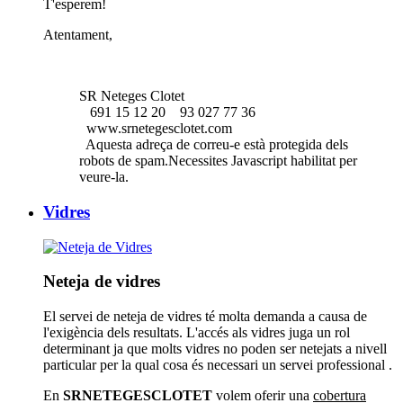
T'esperem!
Atentament,
SR Neteges Clotet
691 15 12 20
93 027 77 36
www.srnetegesclotet.com
Aquesta adreça de correu-e està protegida dels
robots de spam.Necessites Javascript habilitat per
veure-la.
Vidres
Neteja de vidres
El servei de neteja de vidres té molta demanda a causa de
l'exigència dels resultats. L'accés als vidres juga un rol
determinant ja que molts vidres no poden ser netejats a nivell
particular per la qual cosa és necessari un servei professional .
En
SRNETEGESCLOTET
volem oferir una
cobertura