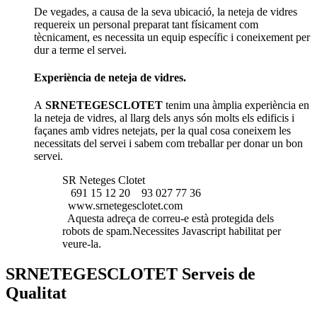
De vegades, a causa de la seva ubicació, la neteja de vidres
requereix un personal preparat tant físicament com
tècnicament, es necessita un equip específic i coneixement per
dur a terme el servei.
Experiència de neteja de vidres.
A
SRNETEGESCLOTET
tenim una àmplia experiència en
la neteja de vidres, al llarg dels anys són molts els edificis i
façanes amb vidres netejats, per la qual cosa coneixem les
necessitats del servei i sabem com treballar per donar un bon
servei.
SR Neteges Clotet
691 15 12 20
93 027 77 36
www.srnetegesclotet.com
Aquesta adreça de correu-e està protegida dels
robots de spam.Necessites Javascript habilitat per
veure-la.
SRNETEGESCLOTET Serveis de
Qualitat