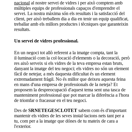
nacional
al nostre servei de vidres i per això comptem amb
múltiples equips de professionals capaços d'emprendre el
servei. La nostra màxima són els resultats i la satisfacció del
client, per això treballem dia a dia en tenir un equip qualificat,
treballar amb els millors productes i tècniques que garanteixin
resultats.
Un servei de vidres professional.
En un negoci tot allò referent a la imatge compta, tant la
il·luminació com la col·locació d'elements o la decoració, però
res això serveix si els vidres de la teva empresa estan bruts,
danyant la imatge del teu negoci; els vidres no són un element
fàcil de netejar, a més daquesta dificultat és un element
extremadament fràgil. No és millor que deixeu aquesta feina
en mans d'una empresa de professionals de la neteja? Et
proposem la despreocupació d'aquest tema sent una tasca de
manteniment professional que pot marcar la diferència a l'hora
de triomfar o fracassar en el teu negoci.
Des de
SRNETEGESCLOTET
sabem com és d'important
mantenir els vidres de les seves instal·lacions nets tant per a
tu, com per a la imatge que dónes de tu mateix de cara a
l'exterior.