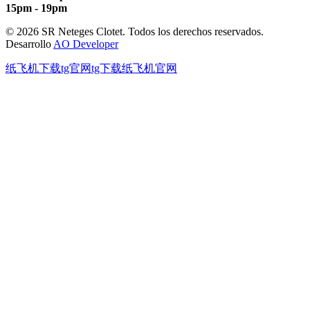
15pm - 19pm
© 2026 SR Neteges Clotet. Todos los derechos reservados.
Desarrollo
AO Developer
纸飞机下载
tg官网
tg下载
纸飞机官网