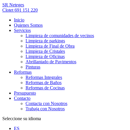
SR Neteges
Clotet 691 151 220
Inicio
Quienes Somos
Servicios
Limpieza de comunidades de vecinos
Limpieza de parkings
Limpieza de Final de Obra
Limpieza de Cristales
Limpieza de Oficinas
Abrillantado de Pavimentos
Pinturas
Reformas
Reformas Integrales
Reformas de Baños
Reformas de Cocinas
Presupuesto
Contacto
Contacta con Nosotros
Trabaja con Nosotros
Seleccione su idioma
ES