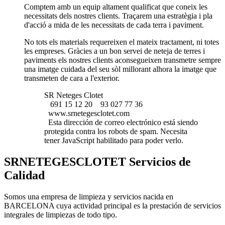
Comptem amb un equip altament qualificat que coneix les
necessitats dels nostres clients. Traçarem una estratègia i pla
d'acció a mida de les necessitats de cada terra i paviment.
No tots els materials requereixen el mateix tractament, ni totes
les empreses. Gràcies a un bon servei de neteja de terres i
paviments els nostres clients aconsegueixen transmetre sempre
una imatge cuidada del seu sòl millorant alhora la imatge que
transmeten de cara a l'exterior.
SR Neteges Clotet
691 15 12 20
93 027 77 36
www.srnetegesclotet.com
Esta dirección de correo electrónico está siendo
protegida contra los robots de spam. Necesita
tener JavaScript habilitado para poder verlo.
SRNETEGESCLOTET Servicios de
Calidad
Somos una empresa de limpieza y servicios nacida en
BARCELONA cuya actividad principal es la prestación de servicios
integrales de limpiezas de todo tipo.