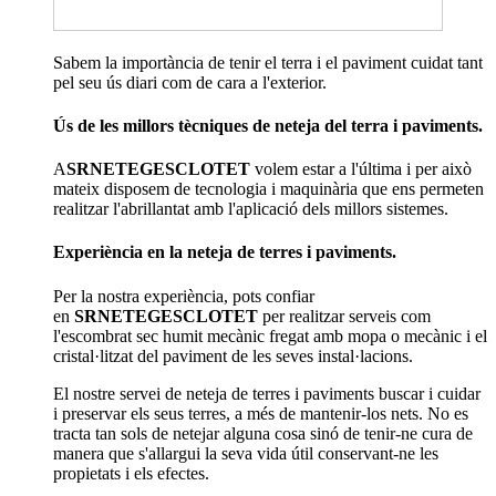
Sabem la importància de tenir el terra i el paviment cuidat tant
pel seu ús diari com de cara a l'exterior.
Ús de les millors tècniques de neteja del terra i paviments.
A
SRNETEGESCLOTET
volem estar a l'última i per això
mateix disposem de tecnologia i maquinària que ens permeten
realitzar l'abrillantat amb l'aplicació dels millors sistemes.
Experiència en la neteja de terres i paviments.
Per la nostra experiència, pots confiar
en
SRNETEGESCLOTET
per realitzar serveis com
l'escombrat sec humit mecànic fregat amb mopa o mecànic i el
cristal·litzat del paviment de les seves instal·lacions.
El nostre servei de neteja de terres i paviments buscar i cuidar
i preservar els seus terres, a més de mantenir-los nets. No es
tracta tan sols de netejar alguna cosa sinó de tenir-ne cura de
manera que s'allargui la seva vida útil conservant-ne les
propietats i els efectes.